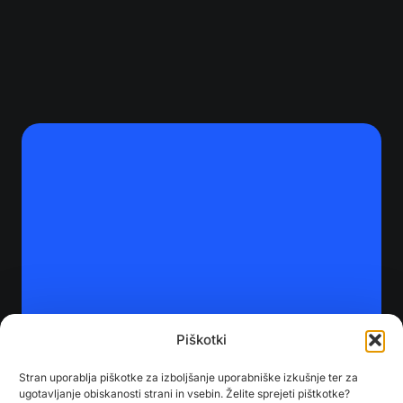
Piškotki
Stran uporablja piškotke za izboljšanje uporabniške izkušnje ter za
ugotavljanje obiskanosti strani in vsebin. Želite sprejeti pištkotke?