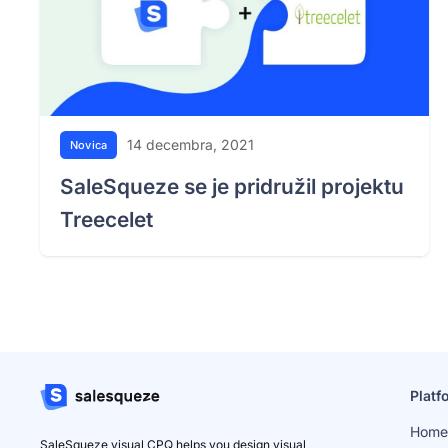
14 decembra, 2021
Novica
SaleSqueze se je pridružil projektu
Treecelet
Platf
Home
SaleSqueze visual CPQ helps you design visual