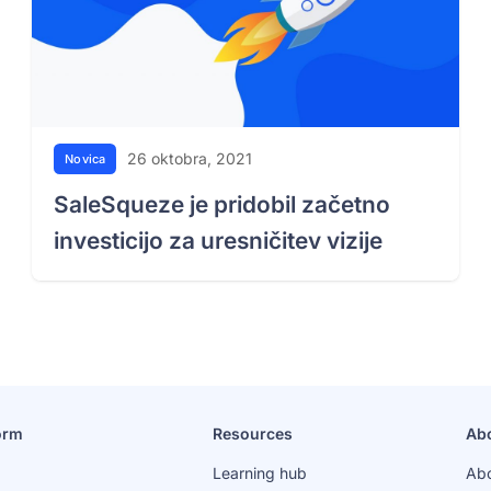
26 oktobra, 2021
Novica
SaleSqueze je pridobil začetno
investicijo za uresničitev vizije
orm
Resources
Ab
Learning hub
Abo