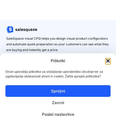
SaleSqueze visual CPQ helps you design visual product configurators
and automate quote preparation so your customers can see what they
are buying and instantly get a price.
Contact us
Piškotki
Stran uporablja piškotke za izboljšanje uporabniške izkušnje ter za
Platform
Resources
ugotavljanje obiskanosti strani in vsebin. Želite sprejeti pištkotke?
Home
Learning hub
Overview
Webinars
Sprejmi
Configurator
Case studies
Zavrni
Visuals
Blog
Integrations
Release notes
Poglej nastavitve